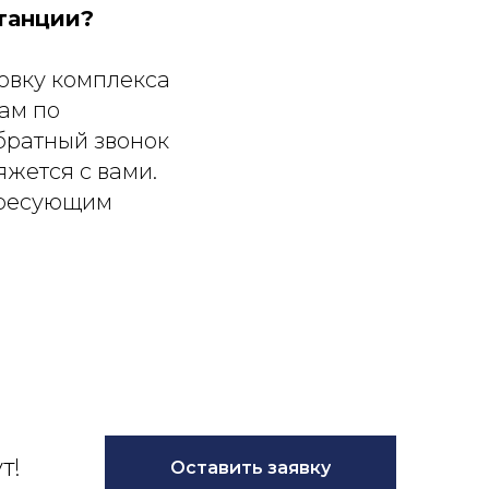
танции?
новку комплекса
ам по
братный звонок
яжется с вами.
ересующим
т!
Оставить заявку