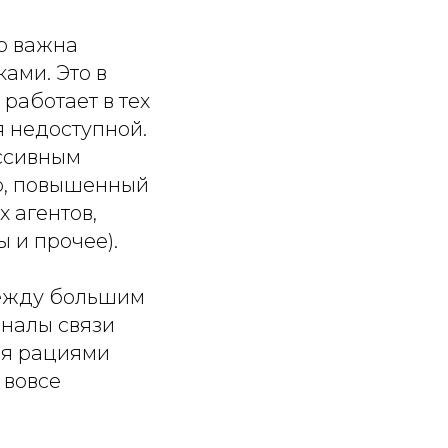
о важна
ами. Это в
работает в тех
я недоступной.
ессивным
р, повышенный
 агентов,
 и прочее).
между большим
аналы связи
ся рациями
 вовсе