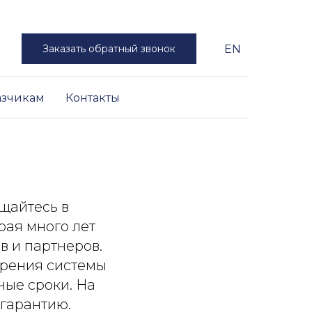
Заказать обратный звонок
EN
азчикам
Контакты
щайтесь в
рая много лет
в и партнеров.
дрения системы
ные сроки. На
 гарантию.