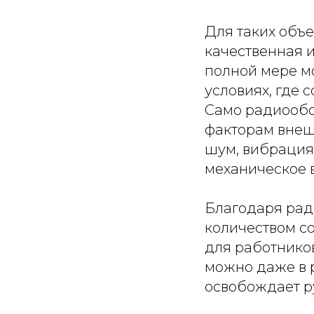
Для таких объ
качественная 
полной мере мо
условиях, где 
Само радиообо
факторам внеш
шум, вибрация,
механическое в
Благодаря ра
количеством со
для работнико
можно даже в р
освобождает р