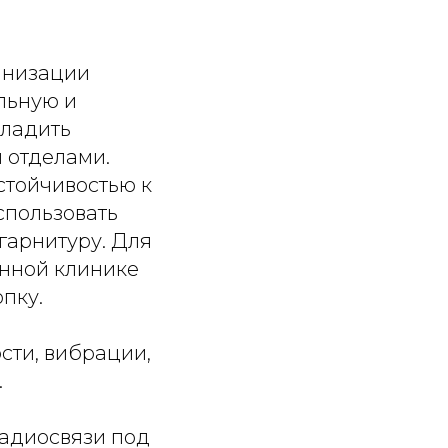
анизации
льную и
аладить
 отделами.
стойчивостью к
спользовать
гарнитуру. Для
онной клинике
пку.
ти, вибрации,
.
радиосвязи под