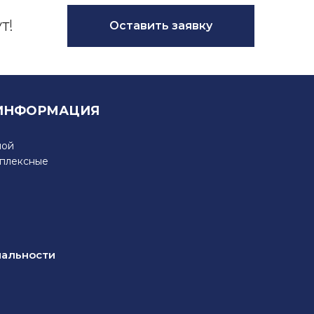
т!
Оставить заявку
ИНФОРМАЦИЯ
ной
мплексные
иальности