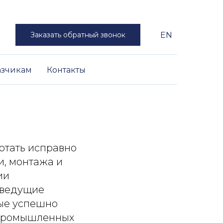
Заказать обратный звонок
EN
азчикам
Контакты
отать исправно
и, монтажа и
ии
 ведущие
ые успешно
а промышленных