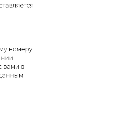
ставляется
ому номеру
ании
 вами в
аданным