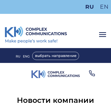
RU
EN
ПОДДЕРЖКА
ЗАКАЗЧИКАМ
выбрать направление
RU
ENG
О КОМПАНИИ
Новости компании
РЕШЕНИЯ
ПРОЕКТЫ